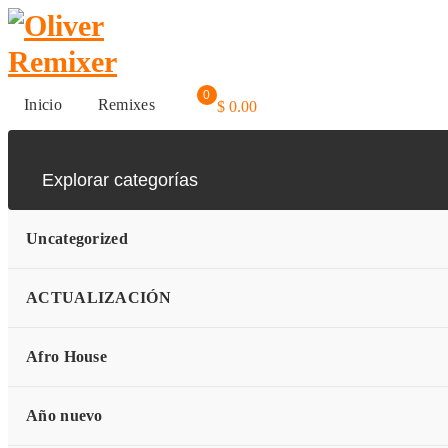
Skip
to
content
0
Inicio
Remixes
$
0.00
Explorar categorías
Uncategorized
ACTUALIZACIÓN
Afro House
150 – Paleta vs Con Los Te
Año nuevo