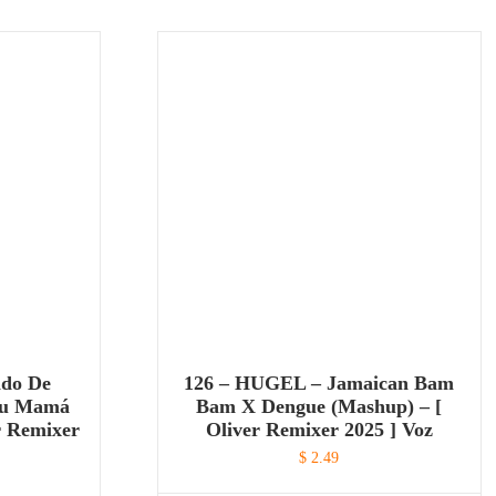
ido De
126 – HUGEL – Jamaican Bam
 Tu Mamá
Bam X Dengue (Mashup) – [
r Remixer
Oliver Remixer 2025 ] Voz
$
2.49