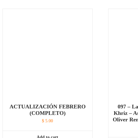
ACTUALIZACIÓN FEBRERO
097 – L
(COMPLETO)
Khriz – As
Oliver Re
$
5.00
Add to cart