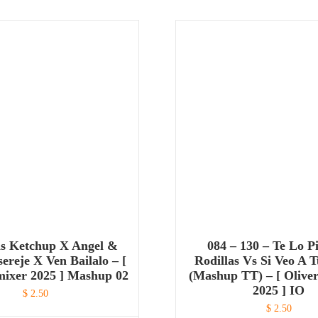
as Ketchup X Angel &
084 – 130 – Te Lo P
ereje X Ven Bailalo – [
Rodillas Vs Si Veo A
mixer 2025 ] Mashup 02
(Mashup TT) – [ Olive
2025 ] IO
$
2.50
$
2.50