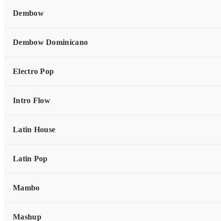
(Mashup) – [ Oliver Remix
Dembow
Dembow Dominicano
Electro Pop
Intro Flow
Latin House
Latin Pop
Mambo
Mashup