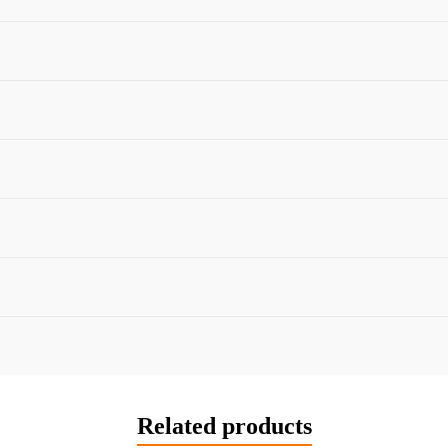
(Mashup)
-
[
Oliver
Remixer
2026
Description
]
quantity
Related products