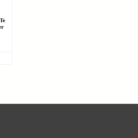
 Te
er