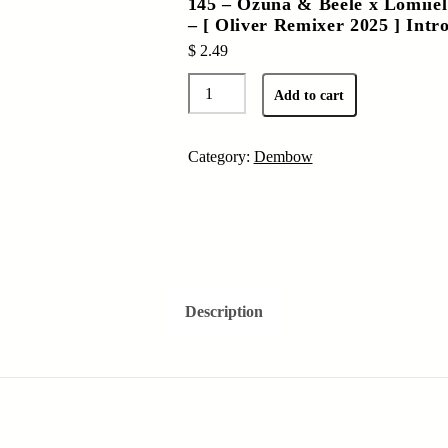
145 – Ozuna & Beele x Lomiiel
– [ Oliver Remixer 2025 ] Intr
$
2.49
145
Add to cart
-
Ozuna
&
Category:
Dembow
Beele
x
Lomiiel
-
Te
Culie
Description
x
Hay
Lupita
(Mashup)
-
[