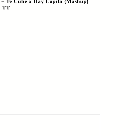
 – Te Culie x Hay Lupita (Mashup)
o TT