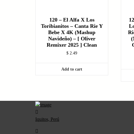
120 – El Alfa X Los
1
Toribianitos – Canta Rie Y
Lo
Bebe X 4K (Mashup
Ri
Navideño) – [ Oliver
(
Remixer 2025 ] Clean
$
2.49
Add to cart
Iquitos, Perú